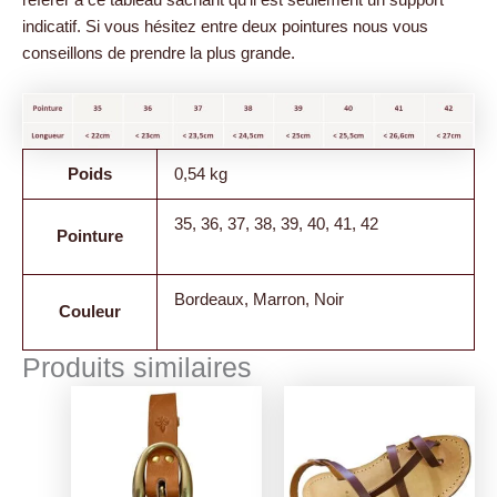
référer à ce tableau sachant qu’il est seulement un support
indicatif. Si vous hésitez entre deux pointures nous vous
conseillons de prendre la plus grande.
Poids
0,54 kg
35, 36, 37, 38, 39, 40, 41, 42
Pointure
Bordeaux, Marron, Noir
Couleur
Produits similaires
Ce
Ce
produit
produit
a
a
plusieurs
plusieurs