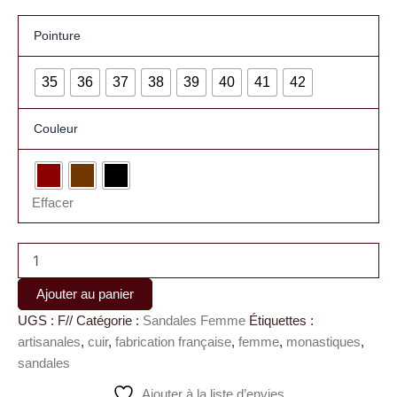
Pointure
35
36
37
38
39
40
41
42
Couleur
Effacer
Ajouter au panier
UGS :
F//
Catégorie :
Sandales Femme
Étiquettes :
artisanales
,
cuir
,
fabrication française
,
femme
,
monastiques
,
sandales
Ajouter à la liste d’envies