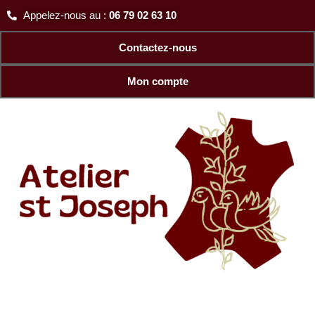
quantité
Aller
Appelez-nous au :
06 79 02 63 10
de
au
Sandales
contenu
Contactez-nous
monastiques
femme
franciscaines
Mon compte