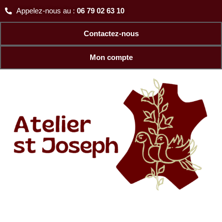
Aller
Trié
Appelez-nous au :
06 79 02 63 10
au
par
contenu
popularité
Contactez-nous
Mon compte